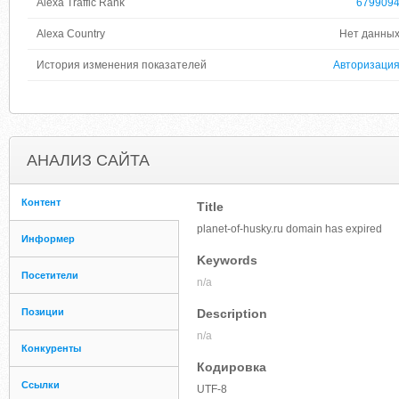
Alexa Traffic Rank
679909
Alexa Country
Нет данны
История изменения показателей
Авторизаци
АНАЛИЗ САЙТА
Контент
Title
planet-of-husky.ru domain has expired
Информер
Keywords
Посетители
n/a
Позиции
Description
n/a
Конкуренты
Кодировка
Ссылки
UTF-8