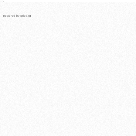
powered by
prlog.ru