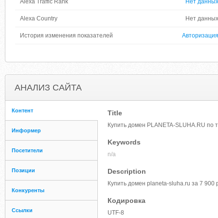
Alexa Traffic Rank
Нет данны
Alexa Country
Нет данны
История изменения показателей
Авторизаци
АНАЛИЗ САЙТА
Контент
Title
Купить домен PLANETA-SLUHA.RU по 
Информер
Keywords
Посетители
n/a
Позиции
Description
Купить домен planeta-sluha.ru за 7 900
Конкуренты
Кодировка
Ссылки
UTF-8