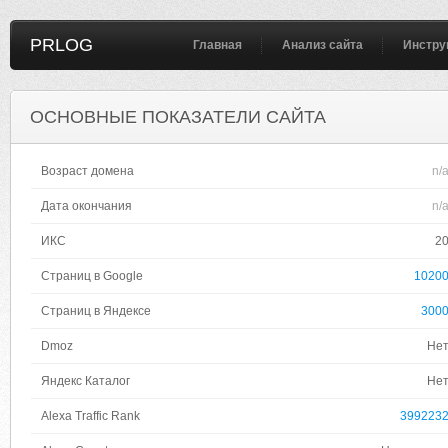
PRLOG
Главная
Анализ сайта
Инстру
ОСНОВНЫЕ ПОКАЗАТЕЛИ САЙТА
Возраст домена
n/
Дата окончания
n/
ИКС
2
Страниц в Google
1020
Страниц в Яндексе
300
Dmoz
Не
Яндекс Каталог
Не
Alexa Traffic Rank
399223