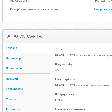
Alexa Country
Нет данны
История изменения показателей
Авторизаци
АНАЛИЗ САЙТА
Контент
Title
PLANETTOYS - Самый большой интерне
Информер
Keywords
Посетители
n/a
Позиции
Description
PLANETTOYS Купить игрушки в Киеве: о
Конкуренты
Кодировка
Ссылки
UTF-8
Размер страницы
Robots.txt