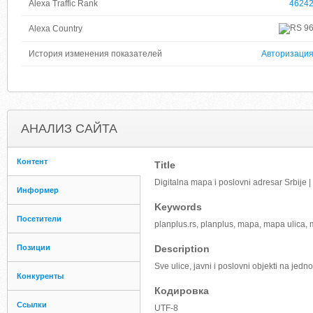
Alexa Traffic Rank
4624
9
Alexa Country
История изменения показателей
Авторизаци
АНАЛИЗ САЙТА
Контент
Title
Digitalna mapa i poslovni adresar Srbije |
Информер
Keywords
Посетители
planplus.rs, planplus, mapa, mapa ulica, m
Позиции
Description
Sve ulice, javni i poslovni objekti na jedn
Конкуренты
Кодировка
Ссылки
UTF-8