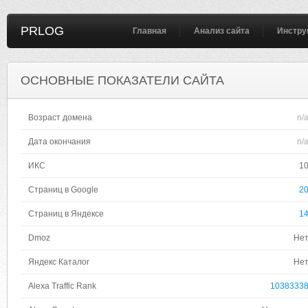
PRLOG
Главная
Анализ сайта
Инстру
ОСНОВНЫЕ ПОКАЗАТЕЛИ САЙТА
Возраст домена
n/
Дата окончания
n/
ИКС
1
Страниц в Google
2
Страниц в Яндексе
1
Dmoz
Не
Яндекс Каталог
Не
Alexa Traffic Rank
1038333