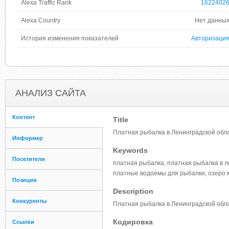
Alexa Traffic Rank
1622402
Alexa Country
Нет данны
История изменения показателей
Авторизаци
АНАЛИЗ САЙТА
Контент
Title
Платная рыбалка в Ленинградской обл
Информер
Keywords
Посетители
платная рыбалка, платная рыбалка в л
платные водоемы для рыбалки, озеро 
Позиции
Description
Конкуренты
Платная рыбалка в Ленинградской обла
Кодировка
Ссылки