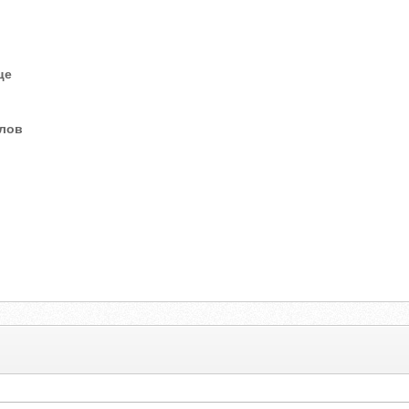
це
елов