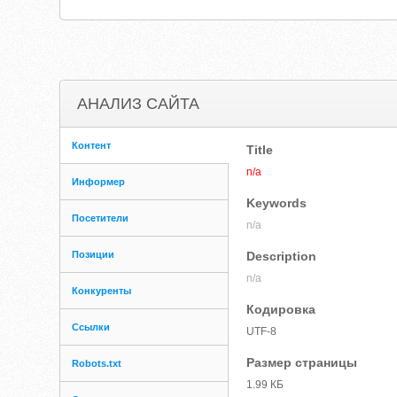
АНАЛИЗ САЙТА
Контент
Title
n/a
Информер
Keywords
Посетители
n/a
Позиции
Description
n/a
Конкуренты
Кодировка
Ссылки
UTF-8
Размер страницы
Robots.txt
1.99 КБ