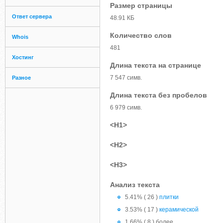
Размер страницы
Ответ сервера
48.91 КБ
Количество слов
Whois
481
Хостинг
Длина текста на странице
7 547 симв.
Разное
Длина текста без пробелов
6 979 симв.
<H1>
<H2>
<H3>
Анализ текста
5.41% ( 26 )
плитки
3.53% ( 17 )
керамической
1.66% ( 8 ) более