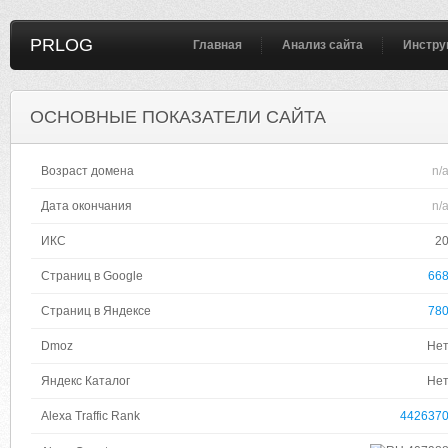
PRLOG
Главная
Анализ сайта
Инстру
ОСНОВНЫЕ ПОКАЗАТЕЛИ САЙТА
Возраст домена
n/
Дата окончания
n/
ИКС
2
Страниц в Google
66
Страниц в Яндексе
78
Dmoz
Не
Яндекс Каталог
Не
Alexa Traffic Rank
442637