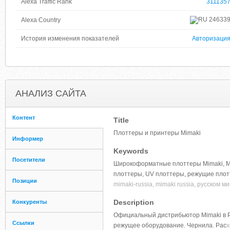
Alexa Traffic Rank
311135
24633
Alexa Country
История изменения показателей
Авторизаци
АНАЛИЗ САЙТА
Контент
Title
Плоттеры и принтеры Mimaki
Информер
Keywords
Посетители
Широкоформатные плоттеры Mimaki, Ми
плоттеры, UV плоттеры, режущие плотт
Позиции
mimaki-russia, mimaki russia, русском
Description
Конкуренты
Официальный дистрибьютор Mimaki в Р
Ссылки
режущее оборудование. Чернила. Рас
х