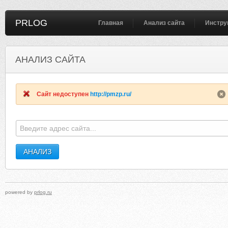
PRLOG
Главная
Анализ сайта
Инстру
АНАЛИЗ САЙТА
CORVETTEWEEKEND.COM
KISSMARKETING.
Сайт недоступен
http://pmzp.ru/
powered by
prlog.ru