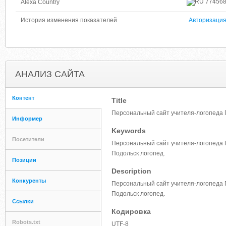
77456
Alexa Country
История изменения показателей
Авторизаци
АНАЛИЗ САЙТА
Контент
Title
Персональный сайт учителя-логопеда
Информер
Keywords
Посетители
Персональный сайт учителя-логопеда 
Подольск логопед.
Позиции
Description
Конкуренты
Персональный сайт учителя-логопеда 
Подольск логопед.
Ссылки
Кодировка
Robots.txt
UTF-8