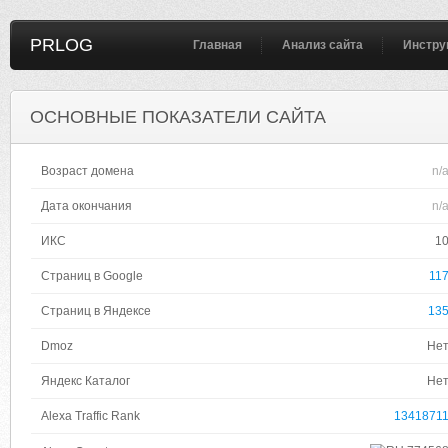
PRLOG
Главная
Анализ сайта
Инстру
ОСНОВНЫЕ ПОКАЗАТЕЛИ САЙТА
Возраст домена
n/
Дата окончания
n/
ИКС
1
Страниц в Google
11
Страниц в Яндексе
13
Dmoz
Не
Яндекс Каталог
Не
Alexa Traffic Rank
1341871