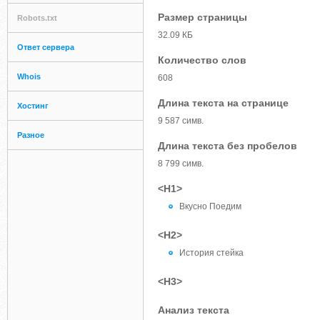
Размер страницы
Robots.txt
32.09 КБ
Ответ сервера
Количество слов
Whois
608
Длина текста на странице
Хостинг
9 587 симв.
Разное
Длина текста без пробелов
8 799 симв.
<H1>
Вкусно Поедим
<H2>
История стейка
<H3>
Анализ текста