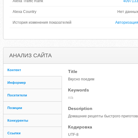
Alexa Traffic Rank
409713
Alexa Country
Нет данны
История изменения показателей
Авторизаци
АНАЛИЗ САЙТА
Контент
Title
Вкусно поедим
Информер
Keywords
Посетители
n/a
Позиции
Description
Домашние рецепты быстрого приготов
Конкуренты
Кодировка
Ссылки
UTF-8