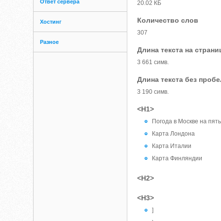
Ответ сервера
20.02 КБ
Количество слов
Хостинг
307
Разное
Длина текста на страни
3 661 симв.
Длина текста без проб
3 190 симв.
<H1>
Погода в Москве на пят
Карта Лондона
Карта Италии
Карта Финляндии
<H2>
<H3>
]