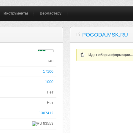
Инструменты
Вебмастеру
POGODA.MSK.RU
Идет сбор информации..
140
17100
1000
Нет
Нет
1307412
83553