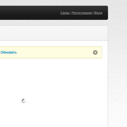
Связь
|
Регистрация
|
Вход
.
Обновить