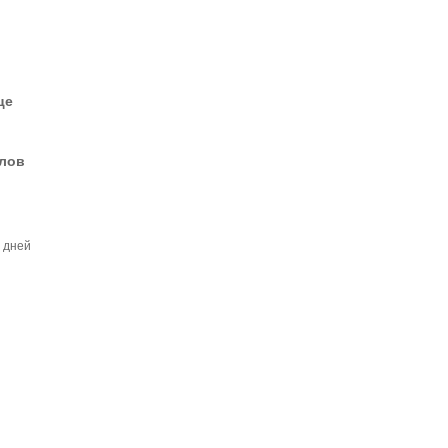
це
елов
ь дней