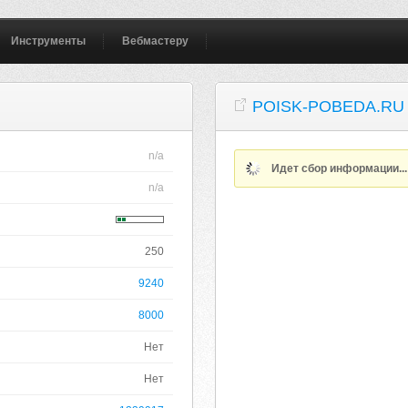
Инструменты
Вебмастеру
POISK-POBEDA.RU
n/a
Идет сбор информации..
n/a
250
9240
8000
Нет
Нет