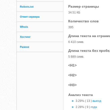
Размер страницы
Robots.txt
34.51 КБ
Ответ сервера
Количество слов
Whois
395
Длина текста на страни
Хостинг
6 410 симв.
Разное
Длина текста без проб
5 889 симв.
<H1>
<H2>
<H3>
Анализ текста
3.29% ( 13 )
выезд
2.28% ( 9 )
года