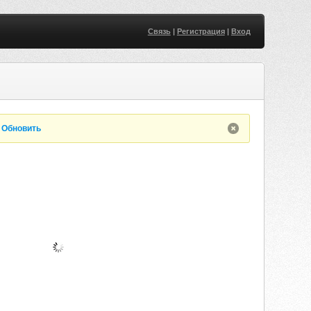
Связь
|
Регистрация
|
Вход
.
Обновить