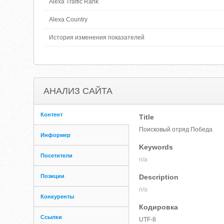
Alexa Traffic Rank
Alexa Country
История изменения показателей
АНАЛИЗ САЙТА
Контент
Title
Поисковый отряд Победа
Информер
Keywords
Посетители
n/a
Позиции
Description
n/a
Конкуренты
Кодировка
Ссылки
UTF-8