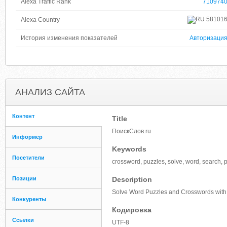
Alexa Traffic Rank
710974
58101
Alexa Country
История изменения показателей
Авторизаци
АНАЛИЗ САЙТА
Контент
Title
ПоискСлов.ru
Информер
Keywords
Посетители
crossword, puzzles, solve, word, search, 
Позиции
Description
Solve Word Puzzles and Crosswords with 
Конкуренты
Кодировка
Ссылки
UTF-8