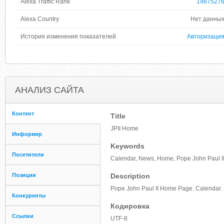
Alexa Traffic Rank
1987527
Alexa Country
Нет данны
История изменения показателей
Авторизаци
АНАЛИЗ САЙТА
Контент
Title
JPII Home
Информер
Keywords
Посетители
Calendar, News, Home, Pope John Paul II
Позиции
Description
Pope John Paul II Home Page. Calendar. 
Конкуренты
Кодировка
Ссылки
UTF-8