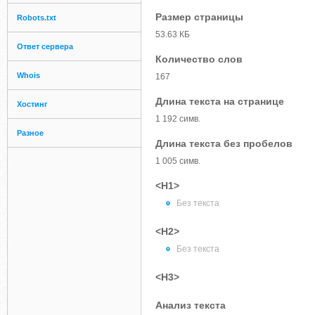
Размер страницы
Robots.txt
53.63 КБ
Ответ сервера
Количество слов
Whois
167
Длина текста на странице
Хостинг
1 192 симв.
Разное
Длина текста без пробелов
1 005 симв.
<H1>
Без текста
<H2>
Без текста
<H3>
Анализ текста