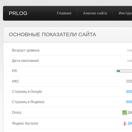
PRLOG
Главная
Анализ сайта
Инстру
ОСНОВНЫЕ ПОКАЗАТЕЛИ САЙТА
Возраст домена
n/
Дата окончания
n/
PR
ИКС
25
Страниц в Google
88
Страниц в Яндексе
86
Д
Dmoz
Д
Яндекс Каталог