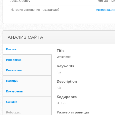
Alexa Country
Нет данны
История изменения показателей
Авторизаци
АНАЛИЗ САЙТА
Контент
Title
Welcome!
Информер
Keywords
Посетители
n/a
Позиции
Description
n/a
Конкуренты
Кодировка
Ссылки
UTF-8
Размер страницы
Robots.txt