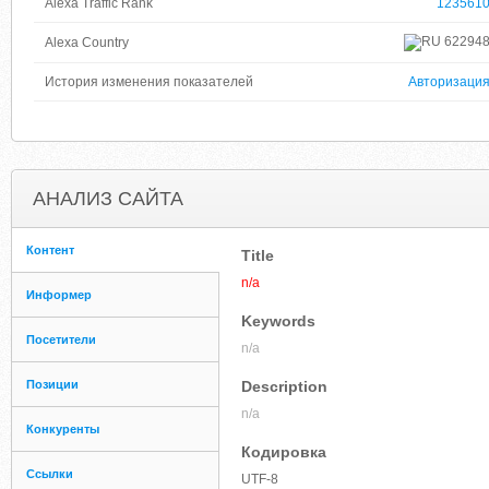
Alexa Traffic Rank
123561
62294
Alexa Country
История изменения показателей
Авторизаци
АНАЛИЗ САЙТА
Контент
Title
n/a
Информер
Keywords
Посетители
n/a
Позиции
Description
n/a
Конкуренты
Кодировка
Ссылки
UTF-8