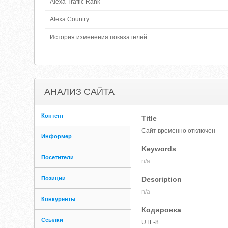
Alexa Traffic Rank
Alexa Country
История изменения показателей
АНАЛИЗ САЙТА
Контент
Title
Сайт временно отключен
Информер
Keywords
Посетители
n/a
Позиции
Description
n/a
Конкуренты
Кодировка
Ссылки
UTF-8