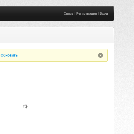
Связь
|
Регистрация
|
Вход
.
Обновить