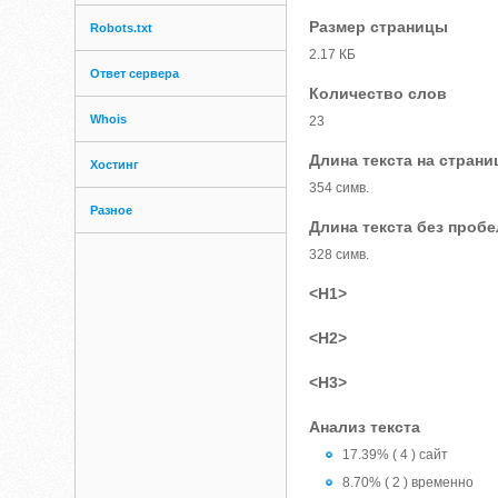
Размер страницы
Robots.txt
2.17 КБ
Ответ сервера
Количество слов
Whois
23
Длина текста на страни
Хостинг
354 симв.
Разное
Длина текста без проб
328 симв.
<H1>
<H2>
<H3>
Анализ текста
17.39% ( 4 ) сайт
8.70% ( 2 ) временно