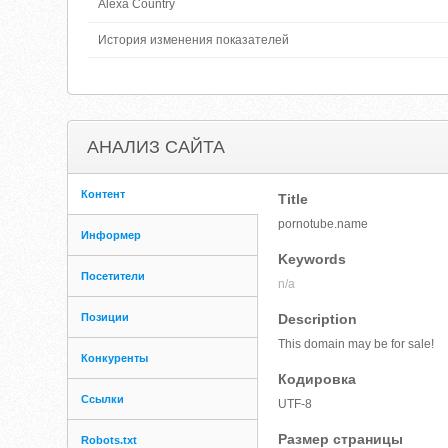
Alexa Country
История изменения показателей
АНАЛИЗ САЙТА
Контент
Title
pornotube.name
Информер
Keywords
Посетители
n/a
Позиции
Description
This domain may be for sale!
Конкуренты
Кодировка
Ссылки
UTF-8
Размер страницы
Robots.txt