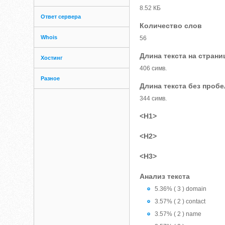
8.52 КБ
Ответ сервера
Количество слов
Whois
56
Длина текста на страни
Хостинг
406 симв.
Разное
Длина текста без проб
344 симв.
<H1>
<H2>
<H3>
Анализ текста
5.36% ( 3 ) domain
3.57% ( 2 ) contact
3.57% ( 2 ) name