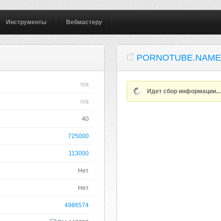
Инструменты
Вебмастеру
PORNOTUBE.NAM
n/a
Идет сбор информации..
n/a
40
725000
113000
Нет
Нет
4986574