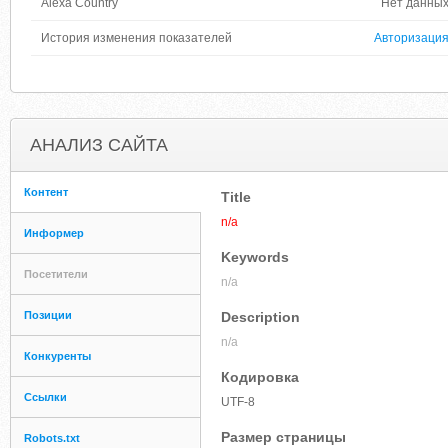
Alexa Country
Нет данны
История изменения показателей
Авторизаци
АНАЛИЗ САЙТА
Контент
Title
n/a
Информер
Keywords
Посетители
n/a
Позиции
Description
n/a
Конкуренты
Кодировка
Ссылки
UTF-8
Размер страницы
Robots.txt