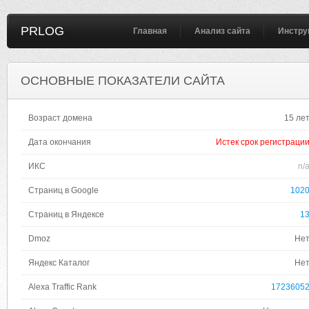
PRLOG
Главная
Анализ сайта
Инстру
ОСНОВНЫЕ ПОКАЗАТЕЛИ САЙТА
Возраст домена
15 ле
Дата окончания
Истек срок регистраци
ИКС
n/
Страниц в Google
102
Страниц в Яндексе
1
Dmoz
Не
Яндекс Каталог
Не
Alexa Traffic Rank
1723605