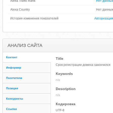
Alexa Traffic Rank
Нет данны
Alexa Country
Нет данны
История изменения показателей
Авторизаци
АНАЛИЗ САЙТА
Контент
Title
Срок регистрации домена закончился
Информер
Keywords
Посетители
n/a
Позиции
Description
n/a
Конкуренты
Кодировка
Ссылки
UTF-8