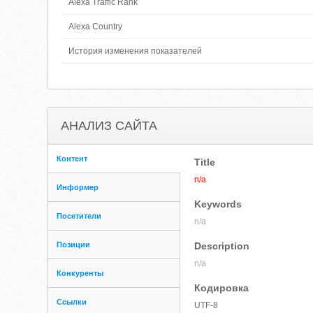
Alexa Traffic Rank
Alexa Country
История изменения показателей
АНАЛИЗ САЙТА
Контент
Title
n/a
Информер
Keywords
Посетители
n/a
Позиции
Description
n/a
Конкуренты
Кодировка
Ссылки
UTF-8