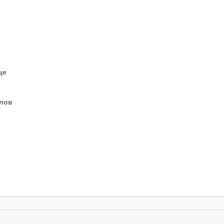
це
елов