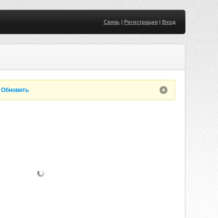
Связь
|
Регистрация
|
Вход
.
Обновить