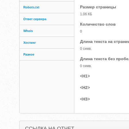
Размер страницы
Robots.txt
1.06 КБ
Ответ сервера
Количество слов
Whois
0
Длина текста на страни
Хостинг
0 симв.
Разное
Длина текста без проб
0 симв.
<H1>
<H2>
<H3>
ССЫЛКА НА ОТЧЕТ