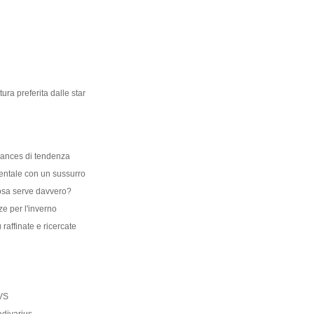
ra preferita dalle star
nuances di tendenza
ntale con un sussurro
osa serve davvero?
e per l'inverno
 raffinate e ricercate
OVS