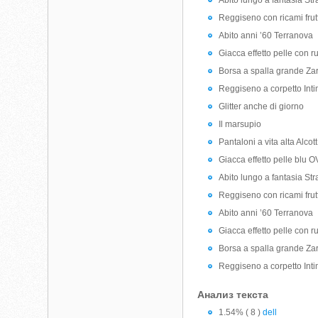
Abito lungo a fantasia Str
Reggiseno con ricami frutt
Abito anni ’60 Terranova
Giacca effetto pelle con r
Borsa a spalla grande Za
Reggiseno a corpetto Inti
Glitter anche di giorno
Il marsupio
Pantaloni a vita alta Alcott
Giacca effetto pelle blu 
Abito lungo a fantasia Str
Reggiseno con ricami frutt
Abito anni ’60 Terranova
Giacca effetto pelle con r
Borsa a spalla grande Za
Reggiseno a corpetto Inti
Анализ текста
1.54% ( 8 )
dell