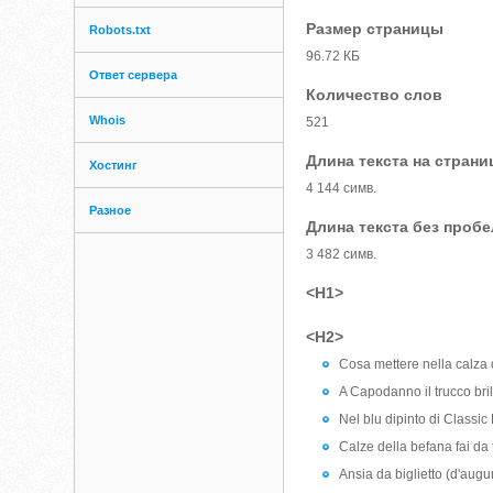
Размер страницы
Robots.txt
96.72 КБ
Ответ сервера
Количество слов
Whois
521
Длина текста на страни
Хостинг
4 144 симв.
Разное
Длина текста без проб
3 482 симв.
<H1>
<H2>
Cosa mettere nella calza
A Capodanno il trucco bril
Nel blu dipinto di Classic
Calze della befana fai da 
Ansia da biglietto (d'augu