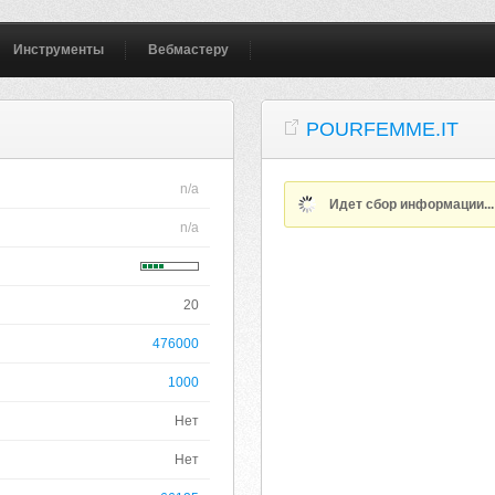
Инструменты
Вебмастеру
POURFEMME.IT
n/a
Идет сбор информации..
n/a
20
476000
1000
Нет
Нет