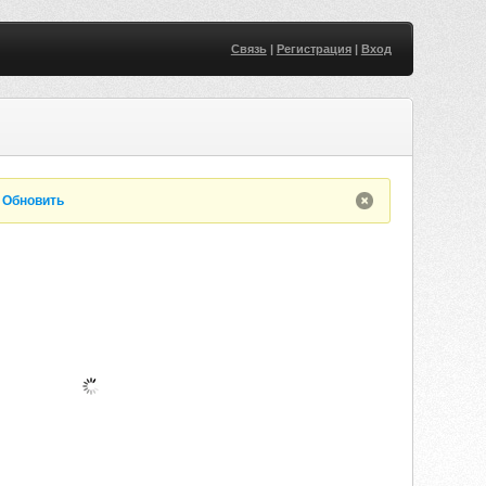
Связь
|
Регистрация
|
Вход
.
Обновить