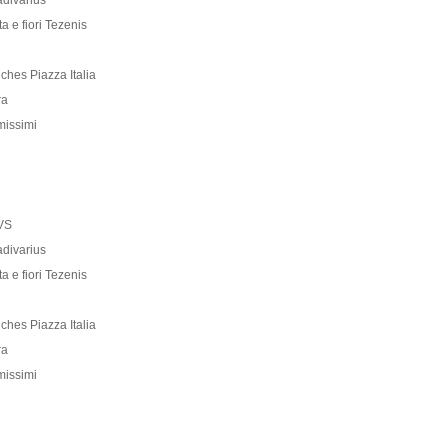
adivarius
a e fiori Tezenis
uches Piazza Italia
ra
missimi
OVS
adivarius
a e fiori Tezenis
uches Piazza Italia
ra
missimi