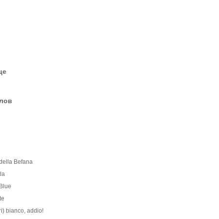
це
елов
 della Befana
la
 Blue
te
ri) bianco, addio!