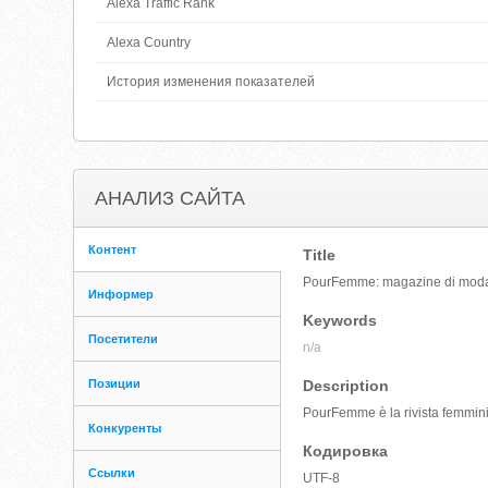
Alexa Traffic Rank
Alexa Country
История изменения показателей
АНАЛИЗ САЙТА
Контент
Title
PourFemme: magazine di moda, 
Информер
Keywords
Посетители
n/a
Позиции
Description
PourFemme è la rivista femminil
Конкуренты
Кодировка
Ссылки
UTF-8