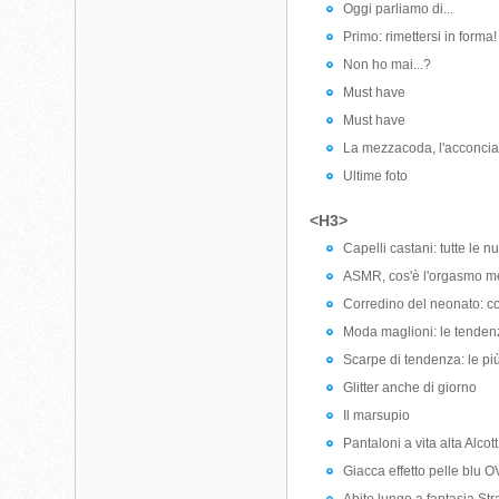
Oggi parliamo di...
Primo: rimettersi in forma!
Non ho mai...?
Must have
Must have
La mezzacoda, l'acconciatu
Ultime foto
<H3>
Capelli castani: tutte le 
ASMR, cos'è l'orgasmo me
Corredino del neonato: c
Moda maglioni: le tendenz
Scarpe di tendenza: le più
Glitter anche di giorno
Il marsupio
Pantaloni a vita alta Alcott
Giacca effetto pelle blu 