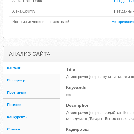
Alexa Traffic Rank
Нет данны
Alexa Country
Нет данны
История изменения показателей
Авторизаци
АНАЛИЗ САЙТА
Контент
Title
Домен power-jump.ru: купить в магази
Информер
Keywords
Посетители
n/a
Позиции
Description
Домен power-jump.ru продаётся. Цена: 9
Конкуренты
менеджмент; Товары - Бытовая
техник
Кодировка
Ссылки