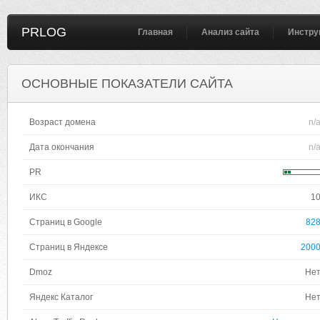
PRLOG
Главная
Анализ сайта
Инстру
ОСНОВНЫЕ ПОКАЗАТЕЛИ САЙТА
Возраст домена
n/
Дата окончания
n/
PR
ИКС
1
Страниц в Google
82
Страниц в Яндексе
200
Dmoz
Не
Яндекс Каталог
Не