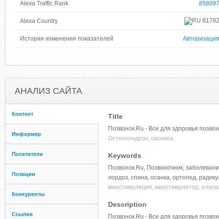
Alexa Traffic Rank
85809
8178
Alexa Country
История изменения показателей
Авторизаци
АНАЛИЗ САЙТА
Контент
Title
Позвонок.Ru - Все для здоровья позво
Информер
Остеохондроз, сколиоз.
Посетители
Keywords
Позвонок.Ru, Позвоночник, заболевания
Позиции
лордоз, спина, осанка, ортопед, радику
миостимуляция, миостимулятор, плоско
Конкуренты
Description
Ссылки
Позвонок.Ru - Все для здоровья позво