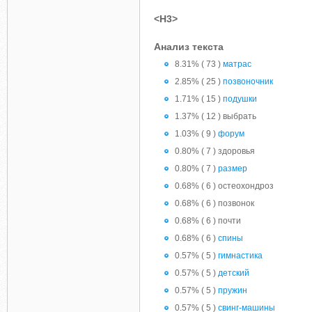
<H3>
Анализ текста
8.31% ( 73 )
матрас
2.85% ( 25 )
позвоночник
1.71% ( 15 )
подушки
1.37% ( 12 ) выбрать
1.03% ( 9 )
форум
0.80% ( 7 ) здоровья
0.80% ( 7 )
размер
0.68% ( 6 ) остеохондроз
0.68% ( 6 ) позвонок
0.68% ( 6 ) почти
0.68% ( 6 )
спины
0.57% ( 5 )
гимнастика
0.57% ( 5 )
детский
0.57% ( 5 )
пружин
0.57% ( 5 )
свинг-машины