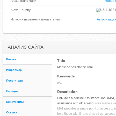
Alexa Traffic Rank
60692
11818
Alexa Country
История изменения показателей
Авторизаци
АНАЛИЗ САЙТА
Контент
Title
Medicine Assistance Tool
Информер
Keywords
Посетители
n/a
Позиции
Description
PhRMA’s Medicine Assistance Tool (MAT) he
Конкуренты
assistance and other reso
urces made avai
MAT provides a single point of access to 
Ссылки
help those with financial need get access t