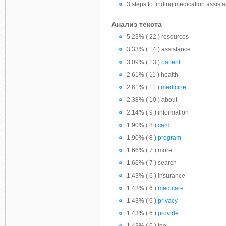
3 steps to finding medication assist
Анализ текста
5.23% ( 22 ) resources
3.33% ( 14 ) assistance
3.09% ( 13 )
patient
2.61% ( 11 ) health
2.61% ( 11 )
medicine
2.38% ( 10 ) about
2.14% ( 9 ) information
1.90% ( 8 )
card
1.90% ( 8 )
program
1.66% ( 7 ) more
1.66% ( 7 ) search
1.43% ( 6 ) insurance
1.43% ( 6 )
medicare
1.43% ( 6 )
privacy
1.43% ( 6 )
provide