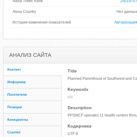
Alexa Traffic Rank
2501975
Alexa Country
Нет данны
История изменения показателей
Авторизаци
АНАЛИЗ САЙТА
Контент
Title
Planned Parenthood of Southwest and Cen
Информер
Keywords
Посетители
n/a
Позиции
Description
PPSWCF operates 11 health centers throug
Конкуренты
Кодировка
Ссылки
UTF-8