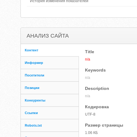
История изменения показателей
АНАЛИЗ САЙТА
Контент
Title
n/a
Информер
Keywords
Посетители
n/a
Позиции
Description
n/a
Конкуренты
Кодировка
Ссылки
UTF-8
Размер страницы
Robots.txt
1.06 КБ