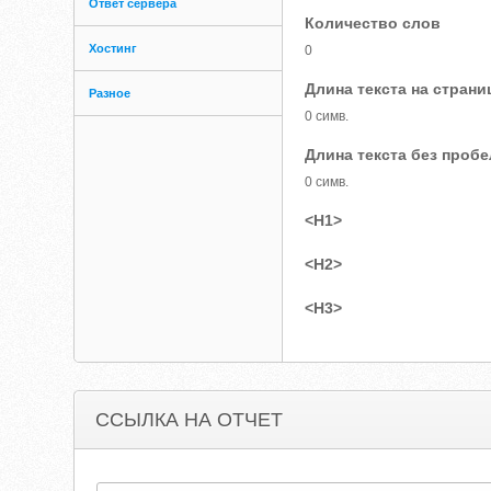
Ответ сервера
Количество слов
Хостинг
0
Длина текста на страни
Разное
0 симв.
Длина текста без проб
0 симв.
<H1>
<H2>
<H3>
ССЫЛКА НА ОТЧЕТ