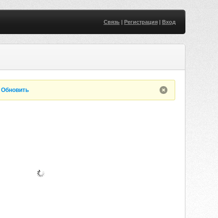
Связь
|
Регистрация
|
Вход
.
Обновить