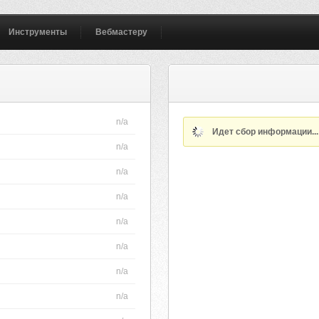
Инструменты
Вебмастеру
PR1-ITALY-STEPLEX
n/a
Идет сбор информации..
n/a
n/a
n/a
n/a
n/a
n/a
n/a