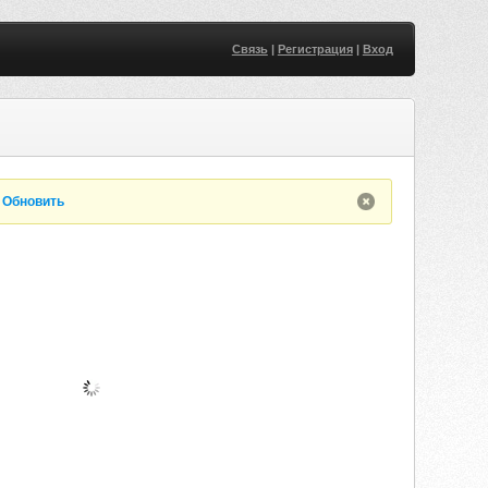
Связь
|
Регистрация
|
Вход
-GEL.ROCKET.DENISYAKOVLEV.MOSCOW
.
Обновить