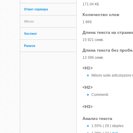
171.04 КБ
Ответ сервера
Количество слов
Whois
1 866
Длина текста на страни
Хостинг
15 921 симв.
Разное
Длина текста без проб
13 396 симв.
<H1>
Milioni sulle articolazion
<H2>
Commenti:
<H3>
Анализ текста
1.55% ( 29 ) steplex