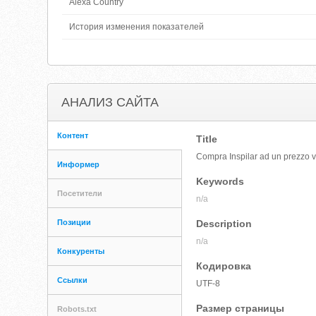
Alexa Country
История изменения показателей
АНАЛИЗ САЙТА
Контент
Title
Compra Inspilar ad un prezzo va
Информер
Keywords
Посетители
n/a
Позиции
Description
n/a
Конкуренты
Кодировка
Ссылки
UTF-8
Размер страницы
Robots.txt