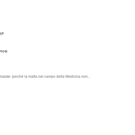
це
елов
i malate: perché la mafia nel campo della Medicina non...