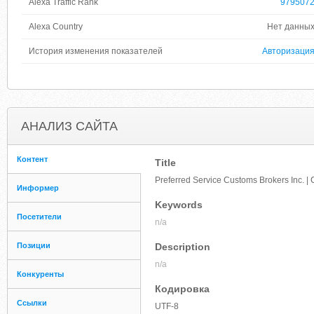
Alexa Traffic Rank
979507
Alexa Country
Нет данны
История изменения показателей
Авторизаци
АНАЛИЗ САЙТА
Контент
Title
Preferred Service Customs Brokers Inc. | 
Информер
Keywords
Посетители
n/a
Позиции
Description
n/a
Конкуренты
Кодировка
Ссылки
UTF-8