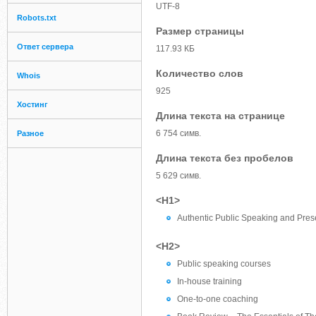
UTF-8
Robots.txt
Размер страницы
Ответ сервера
117.93 КБ
Количество слов
Whois
925
Хостинг
Длина текста на странице
6 754 симв.
Разное
Длина текста без пробелов
5 629 симв.
<H1>
Authentic Public Speaking and Prese
<H2>
Public speaking courses
In-house training
One-to-one coaching