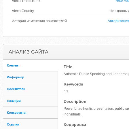
Alexa Traffic Rank
760879
Alexa Country
Нет данны
История изменения показателей
Авторизаци
АНАЛИЗ САЙТА
Контент
Title
Authentic Public Speaking and Leadersh
Информер
Keywords
Посетители
n/a
Позиции
Description
Powerful authentic presentation, public s
Конкуренты
individuals.
Кодировка
Ссылки