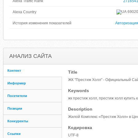
Alexa Traffic Rank
271654
6902
Alexa Country
История изменения показателей
Авторизаци
АНАЛИЗ САЙТА
Контент
Title
ЖК "Престиж Холл" - Официальный Сай
Информер
Keywords
Посетители
жк престиж холл, престиж холл купить 
Позиции
Description
Жилой Комплекс «Престиж Холл» в Цен
Конкуренты
Кодировка
Ссылки
UTF-8