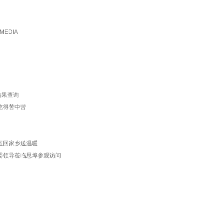
MEDIA
开奖结果查询
事】吃得苦中苦
事长五回家乡送温暖
临沂市委领导莅临思埠参观访问