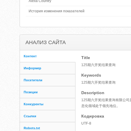
Alexa Country
История изменения показателей
АНАЛИЗ САЙТА
Контент
Title
125期六开奖结果查询
Информер
Keywords
Посетители
125期六开奖结果查询
Позиции
Description
125期六开奖结果查询有限公司
Конкуренты
息化领域处于领先地位。
Кодировка
Ссылки
UTF-8
Robots.txt