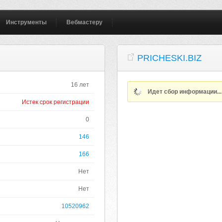
Инструменты
Вебмастеру
PRICHESKI.BIZ
16 лет
Идет сбор информации..
Истек срок регистрации
0
146
166
Нет
Нет
10520962