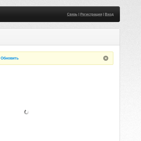
Связь
|
Регистрация
|
Вход
.
Обновить