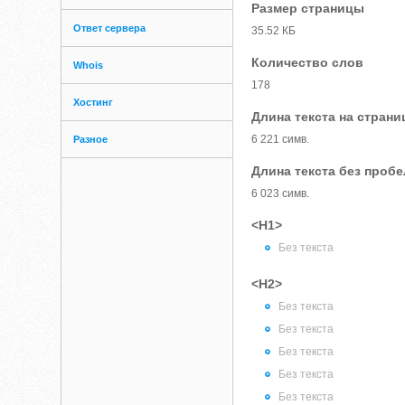
Размер страницы
Ответ сервера
35.52 КБ
Количество слов
Whois
178
Хостинг
Длина текста на страни
6 221 симв.
Разное
Длина текста без проб
6 023 симв.
<H1>
Без текста
<H2>
Без текста
Без текста
Без текста
Без текста
Без текста