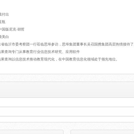
持续付出
小蓝瓶
字的中国版尼克·胡哲
护级美白
月25日，山东省临沂市委考察团一行莅临思埠参访，思埠集团董事长吴召国携集团高层热情接待
5期六开奖结果查询专门从事教育行业信息技术研究、应用软件
25期六开奖结果查询以信息技术推动教育现代化，在中国教育信息化领域处于领先地位。