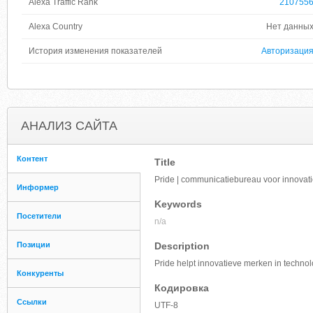
Alexa Traffic Rank
210755
Alexa Country
Нет данны
История изменения показателей
Авторизаци
АНАЛИЗ САЙТА
Контент
Title
Pride | communicatiebureau voor innova
Информер
Keywords
Посетители
n/a
Позиции
Description
Pride helpt innovatieve merken in techno
Конкуренты
Кодировка
Ссылки
UTF-8