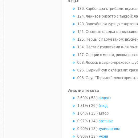
<H3>
136. Карбонара с грибами: вкусная
124. Ленивое ризотто с тыквой: я
123. Запечённая курица с картош
121. Овсяные оладьи с апельсино
125. Перцы с пармезаном: вкусне
134. Паста с креветками а-ля по-
127. Специи с мясом, рисом и ово
058. Лосось в сырно-ореховой шу
025. Сырный суп с клёцками: сразу
096. Соус "Терияки": легко пригот
Анализ текста
3.69% ( 53 )
рецепт
1.81% ( 26 )
блюд
1.04% ( 15 ) автор
0.97% ( 14 )
овсяные
0.90% ( 13 )
кулинарном
0.90% ( 13 )
кухня