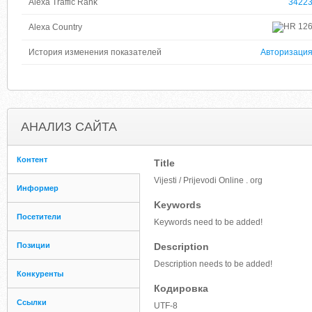
Alexa Traffic Rank
3422
12
Alexa Country
История изменения показателей
Авторизаци
АНАЛИЗ САЙТА
Контент
Title
Vijesti / Prijevodi Online . org
Информер
Keywords
Посетители
Keywords need to be added!
Позиции
Description
Description needs to be added!
Конкуренты
Кодировка
Ссылки
UTF-8