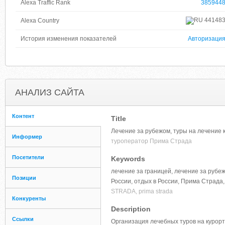
Alexa Traffic Rank
385944
44148
Alexa Country
История изменения показателей
Авторизаци
АНАЛИЗ САЙТА
Контент
Title
Лечение за рубежом, туры на лечение
Информер
туроператор Прима Страда
Посетители
Keywords
лечение за границей, лечение за рубеж
Позиции
России, отдых в России, Прима Страда,
STRADA, prima strada
Конкуренты
Description
Ссылки
Организация лечебных туров на курор