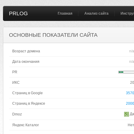
PRLOG
Главная
Анализ сайта
Инстру
ОСНОВНЫЕ ПОКАЗАТЕЛИ САЙТА
Возраст домена
n/
Дата окончания
n/
PR
ИКС
2
Страниц в Google
357
Страниц в Яндексе
200
Д
Dmoz
Яндекс Каталог
Не