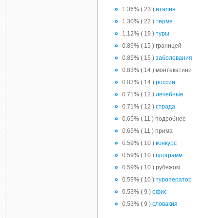
1.36% ( 23 )
италия
1.30% ( 22 )
терме
1.12% ( 19 )
туры
0.89% ( 15 ) границей
0.89% ( 15 )
заболевания
0.83% ( 14 ) монтекатини
0.83% ( 14 )
россии
0.71% ( 12 )
лечебные
0.71% ( 12 )
страда
0.65% ( 11 ) подробнее
0.65% ( 11 ) прима
0.59% ( 10 )
конкурс
0.59% ( 10 )
программ
0.59% ( 10 ) рубежом
0.59% ( 10 )
туроператор
0.53% ( 9 )
офис
0.53% ( 9 )
словакия