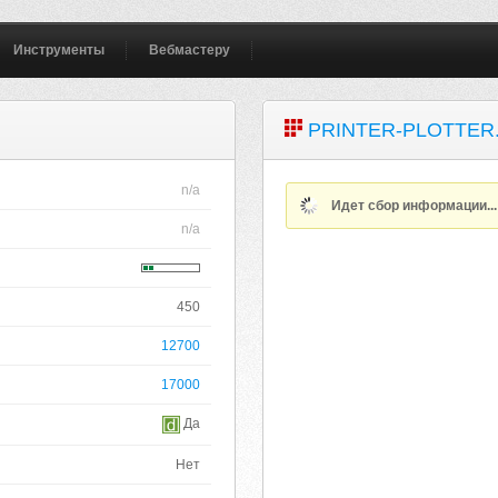
Инструменты
Вебмастеру
PRINTER-PLOTTER
n/a
Идет сбор информации..
n/a
450
12700
17000
Да
Нет