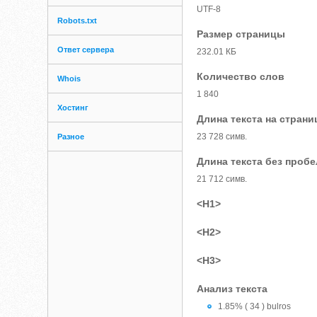
UTF-8
Robots.txt
Размер страницы
Ответ сервера
232.01 КБ
Количество слов
Whois
1 840
Хостинг
Длина текста на страни
23 728 симв.
Разное
Длина текста без проб
21 712 симв.
<H1>
<H2>
<H3>
Анализ текста
1.85% ( 34 ) bulros