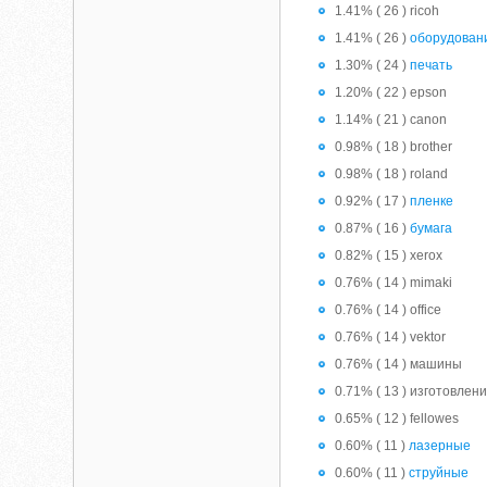
1.41% ( 26 ) ricoh
1.41% ( 26 )
оборудован
1.30% ( 24 )
печать
1.20% ( 22 ) epson
1.14% ( 21 ) canon
0.98% ( 18 ) brother
0.98% ( 18 ) roland
0.92% ( 17 )
пленке
0.87% ( 16 )
бумага
0.82% ( 15 ) xerox
0.76% ( 14 ) mimaki
0.76% ( 14 ) office
0.76% ( 14 ) vektor
0.76% ( 14 ) машины
0.71% ( 13 ) изготовлен
0.65% ( 12 ) fellowes
0.60% ( 11 )
лазерные
0.60% ( 11 )
струйные