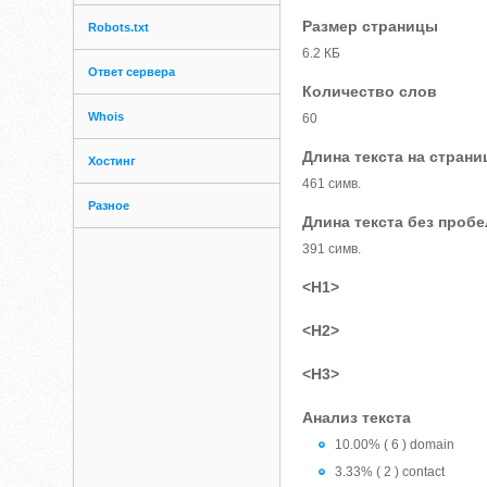
Размер страницы
Robots.txt
6.2 КБ
Ответ сервера
Количество слов
Whois
60
Длина текста на страни
Хостинг
461 симв.
Разное
Длина текста без проб
391 симв.
<H1>
<H2>
<H3>
Анализ текста
10.00% ( 6 ) domain
3.33% ( 2 ) contact