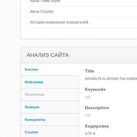
Alexa Traffic Rank
Alexa Country
История изменения показателей
АНАЛИЗ САЙТА
Контент
Title
priroda-ht.ru domain has expir
Информер
Keywords
Посетители
n/a
Позиции
Description
n/a
Конкуренты
Кодировка
Ссылки
UTF-8