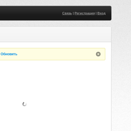
Связь
|
Регистрация
|
Вход
.
Обновить