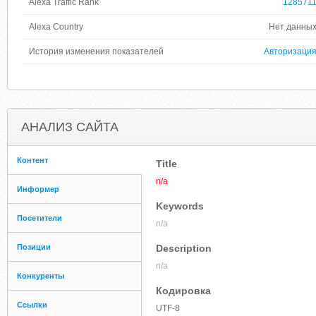
Alexa Traffic Rank
128571
Alexa Country
Нет данны
История изменения показателей
Авторизаци
АНАЛИЗ САЙТА
Контент
Title
n/a
Информер
Keywords
Посетители
n/a
Позиции
Description
n/a
Конкуренты
Кодировка
Ссылки
UTF-8