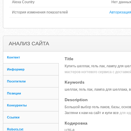
Alexa Country
Нет данны
История изменения показателей
Авторизаци
АНАЛИЗ САЙТА
Контент
Title
Купить шеллак, гель лак, лампу для ш
Информер
мастеров ногтевого сервиса с доставко
Посетители
Keywords
шеллак, гель лак, лампа для шеллака,
Позиции
Description
Конкуренты
Большой выбор гель лаков, базы, осно
Загляни к нам на сайт и купи все
для ид
Ссылки
Кодировка
Robots.txt
UTF-8