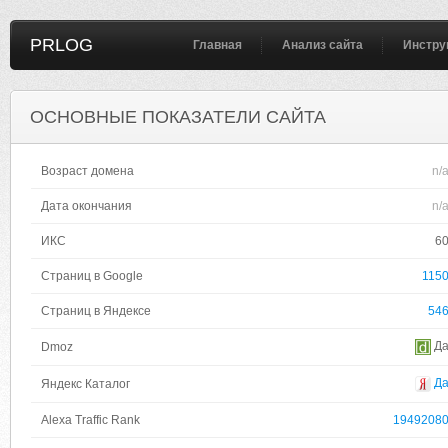
PRLOG
Главная
Анализ сайта
Инстру
ОСНОВНЫЕ ПОКАЗАТЕЛИ САЙТА
Возраст домена
n/
Дата окончания
n/
ИКС
6
Страниц в Google
115
Страниц в Яндексе
54
Д
Dmoz
Д
Яндекс Каталог
Alexa Traffic Rank
1949208