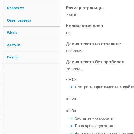
Размер страницы
Robots.txt
7.98 КБ
Ответ сервера
Количество слов
Whois
63
Длина текста на странице
Хостинг
838 симв.
Разное
Длина текста без пробелов
761 симв.
<H1>
Смотреть порно видео молодой п
<H2>
<H3>
Заставил мужа сосать
Поно оргии студентов
Актрисы российского кино снимав