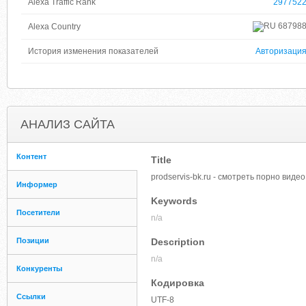
Alexa Traffic Rank
297752
68798
Alexa Country
История изменения показателей
Авторизаци
АНАЛИЗ САЙТА
Контент
Title
prodservis-bk.ru - смотреть порно вид
Информер
Keywords
Посетители
n/a
Позиции
Description
n/a
Конкуренты
Кодировка
Ссылки
UTF-8