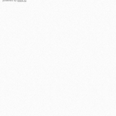
powered by
prlog.ru