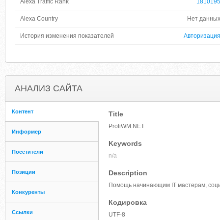
Alexa Traffic Rank
181019
Alexa Country
Нет данны
История изменения показателей
Авторизаци
АНАЛИЗ САЙТА
Контент
Title
ProfiWM.NET
Информер
Keywords
Посетители
n/a
Позиции
Description
Помощь начинающим IT мастерам, соц
Конкуренты
Кодировка
Ссылки
UTF-8