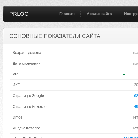
PRLOG
Главная
Анализ сайта
Инстру
ОСНОВНЫЕ ПОКАЗАТЕЛИ САЙТА
Возраст домена
n/
Дата окончания
n/
PR
ИКС
2
Страниц в Google
6
Страниц в Яндексе
4
Dmoz
Не
Яндекс Каталог
Не