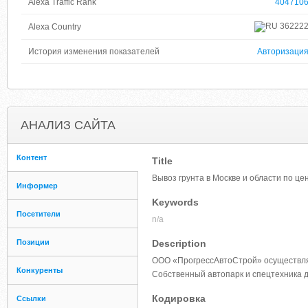
Alexa Traffic Rank
404710
36222
Alexa Country
История изменения показателей
Авторизаци
АНАЛИЗ САЙТА
Контент
Title
Вывоз грунта в Москве и области по це
Информер
Keywords
Посетители
n/a
Позиции
Description
ООО «ПрогрессАвтоСтрой» осуществляет
Конкуренты
Собственный автопарк и спецтехника 
Кодировка
Ссылки