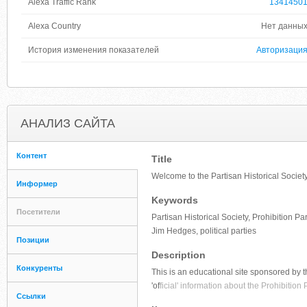
Alexa Traffic Rank
1341450
Alexa Country
Нет данны
История изменения показателей
Авторизаци
АНАЛИЗ САЙТА
Контент
Title
Welcome to the Partisan Historical Society
Информер
Keywords
Посетители
Partisan Historical Society, Prohibition Pa
Jim Hedges, political parties
Позиции
Description
Конкуренты
This is an educational site sponsored by th
'of
ficial' information about the Prohibition
Ссылки