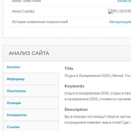
Alexa Traffic Rank
345061
16133
Alexa Country
История изменения показателей
Авторизаци
АНАЛИЗ САЙТА
Контент
Title
Отдых в Лазаревском 2020 | Жильё: Го
Информер
Keywords
Посетители
отдых в лазаревском 2020, отдых в лаз
в лазаревском 2020, стоимость прожив
Позиции
Description
Конкуренты
Вы в поисках гостиницы? Ищете частны
посредников поможет вам в этом! Сде
л
Ссылки