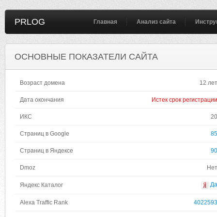
PRLOG
Главная
Анализ сайта
Инстру
ОСНОВНЫЕ ПОКАЗАТЕЛИ САЙТА
Возраст домена
12 ле
Дата окончания
Истек срок регистраци
ИКС
2
Страниц в Google
8
Страниц в Яндексе
9
Dmoz
Не
Д
Яндекс Каталог
Alexa Traffic Rank
402259