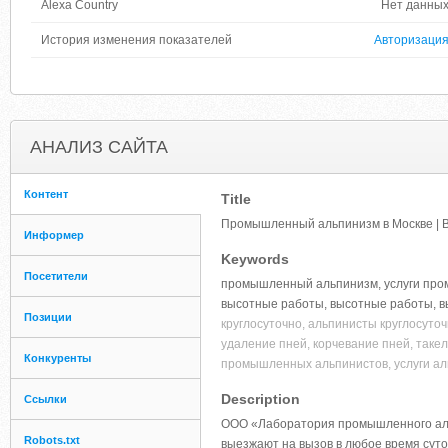
Alexa Country
Нет данны
История изменения показателей
Авторизаци
АНАЛИЗ САЙТА
Контент
Title
Промышленный альпинизм в Москве | В
Информер
Keywords
Посетители
промышленный альпинизм, услуги пр
высотные работы, высотные работы, 
Позиции
круглосуточно, альпинисты круглосуточ
удаление пней, корчевание пней, так
Конкуренты
промышленных альпинистов, услуги ал
Description
Ссылки
ООО «Лаборатория промышленного аль
Robots.txt
выезжают на вызов в любое время суто