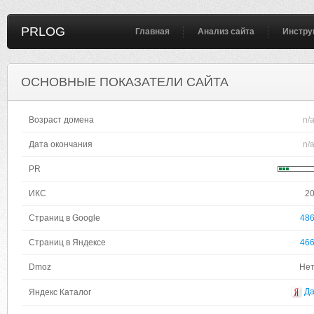
PRLOG
Главная
Анализ сайта
Инстру
ОСНОВНЫЕ ПОКАЗАТЕЛИ САЙТА
Возраст домена
n/
Дата окончания
n/
PR
ИКС
2
Страниц в Google
48
Страниц в Яндексе
46
Dmoz
Не
Д
Яндекс Каталог